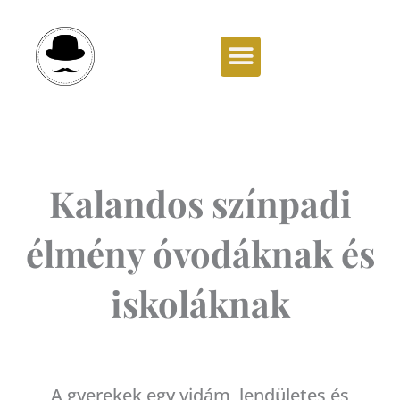
Skip
to
content
NANINSKI & FIGARO
Kalandos színpadi
élmény óvodáknak és
iskoláknak
A gyerekek egy vidám, lendületes és