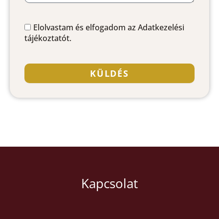
Elolvastam és elfogadom az Adatkezelési
tájékoztatót.
KÜLDÉS
A
l
t
e
r
n
a
t
i
Kapcsolat
v
e
: