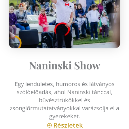
Naninski Show
Egy lendületes, humoros és látványos
szólóelőadás, ahol Naninski tánccal,
bűvésztrükökkel és
zsonglőrmutatatványokkal varázsolja el a
gyerekeket.
Részletek